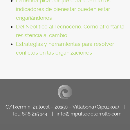
La herida pica porque cura: cuando los
indicadores de bienestar pueden estar
engañándonos
Del Neolítico al Tecnoceno: Cómo afrontar la
resistencia al cambio
Estrategias y herramientas para resolver
confictos en las organizaciones
C/Txermin, 21 local – 20150 – Villabona (Gipuzkoa) |
Tel.: 696 215 144 |
info@impulsadesarrollo.com