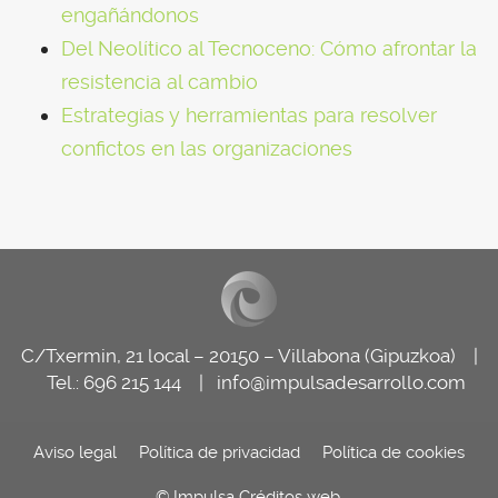
engañándonos
Del Neolítico al Tecnoceno: Cómo afrontar la
resistencia al cambio
Estrategias y herramientas para resolver
confictos en las organizaciones
C/Txermin, 21 local – 20150 – Villabona (Gipuzkoa) |
Tel.: 696 215 144 |
info@impulsadesarrollo.com
Aviso legal
Política de privacidad
Política de cookies
© Impulsa
Créditos web
.