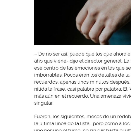
– De no ser así, puede que los que ahora
año que viene- dijo el director general. La
ese centro de las emociones en las que se 
imborrables. Pocos eran los detalles de 
recuerdos, apenas unos minutos después,
nítida la frase, casi palabra por palabra. El
más aún en el recuerdo. Una amenaza vivid
singular.
Fueron, los siguientes, meses de un redobl
la última línea de la lista… pero como a lo
uno por uno el turno, no sin dar hasta el ú