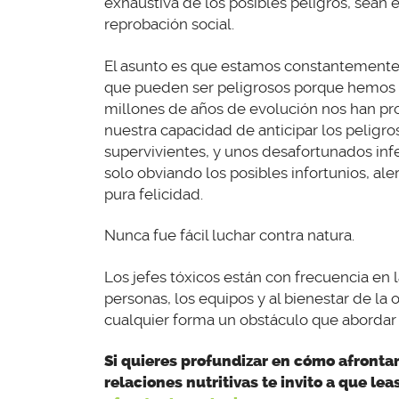
exhaustiva de los posibles peligros, sean 
reprobación social.
El asunto es que estamos constantemente
que pueden ser peligrosos porque hemos s
millones de años de evolución nos han pr
nuestra capacidad de anticipar los peligr
supervivientes, y unos desafortunados inf
solo obviando los posibles infortunios, al
pura felicidad.
Nunca fue fácil luchar contra natura.
Los jefes tóxicos están con frecuencia en 
personas, los equipos y al bienestar de la
cualquier forma un obstáculo que abordar
Si quieres profundizar en cómo afronta
relaciones nutritivas te invito a que leas