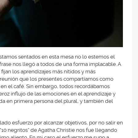
 estamos sentados en esta mesa no lo estemos el
 frase nos llegó a todos de una forma implacable. A
fijan los aprendizajes más nítidos y más
la reunión que los presentes compartíamos como
 en el café. Sin embargo, todos recordábamos
 feroz influjo de las emociones en el aprendizaje y
a en primera persona del plural, y también del
ado esfuerzo por alcanzar objetivos, por no salir en
s “10 negritos” de Agatha Christie nos fue llegando
ltimo aliento. En mi caso el esfuerzo me supo a